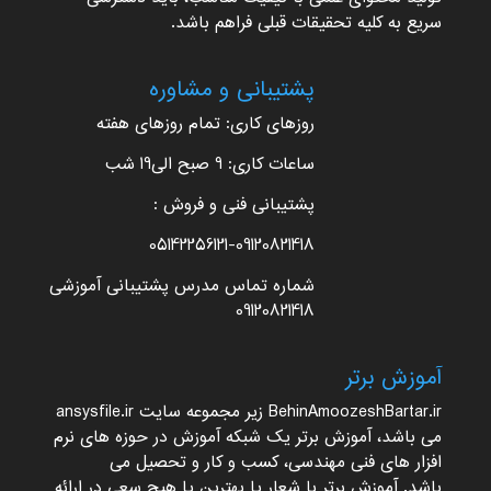
سریع به کلیه تحقیقات قبلی فراهم باشد.
پشتیبانی و مشاوره
روزهای کاری: تمام روزهای هفته
ساعات کاری: 9 صبح الی19 شب
پشتیبانی فنی و فروش :
05142256121-09120821418
شماره تماس مدرس پشتیبانی آموزشی
09120821418
آموزش برتر
BehinAmoozeshBartar.ir
زیر مجموعه سایت
ansysfile.ir
می باشد،
آموزش برتر
یک شبکه آموزش در حوزه های نرم
افزار های فنی مهندسی، کسب و کار و تحصیل می
باشد.
آموزش برتر
با شعار یا بهترین یا هیچ سعی در ارائه