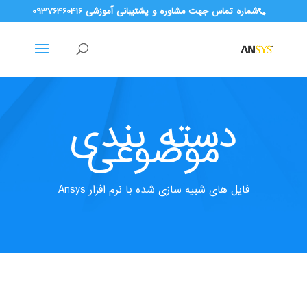
شماره تماس جهت مشاوره و پشتیبانی آموزشی 09376460416
دسته بندی
موضوعی
فایل های شبیه سازی شده با نرم افزار Ansys